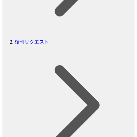
復刊リクエスト