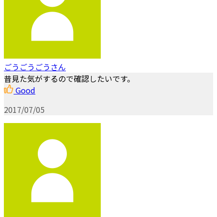
ごうごうごうさん
昔見た気がするので確認したいです。
Good
2017/07/05