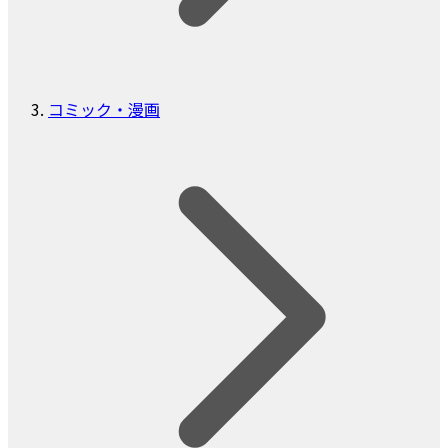
コミック・漫画