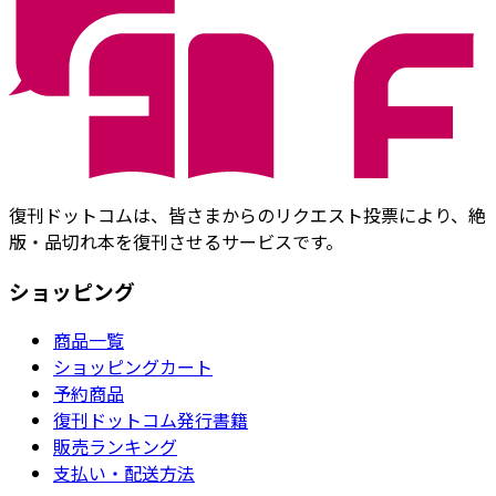
復刊ドットコムは、皆さまからのリクエスト投票により、絶
版・品切れ本を復刊させるサービスです。
ショッピング
商品一覧
ショッピングカート
予約商品
復刊ドットコム発行書籍
販売ランキング
支払い・配送方法