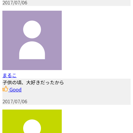
2017/07/06
まるこ
子供の頃、大好きだったから
Good
2017/07/06