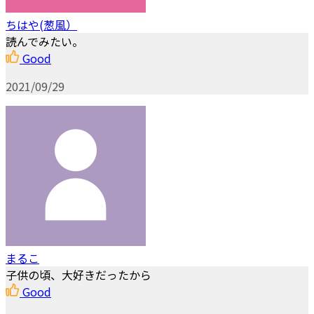
ちはや(葱風）
読んでみたい。
Good
2021/09/29
まるこ
子供の頃、大好きだったから
Good