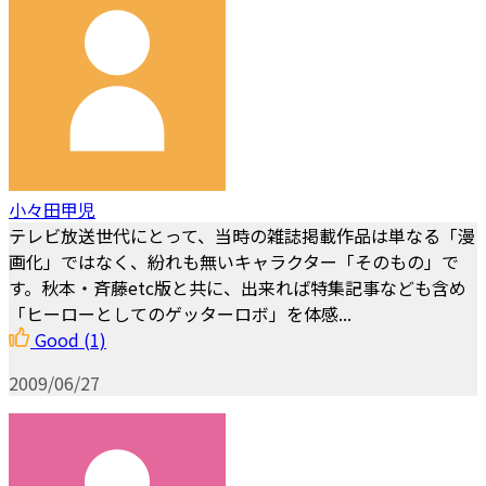
小々田甲児
テレビ放送世代にとって、当時の雑誌掲載作品は単なる「漫
画化」ではなく、紛れも無いキャラクター「そのもの」で
す。秋本・斉藤etc版と共に、出来れば特集記事なども含め
「ヒーローとしてのゲッターロボ」を体感...
Good
(1)
2009/06/27