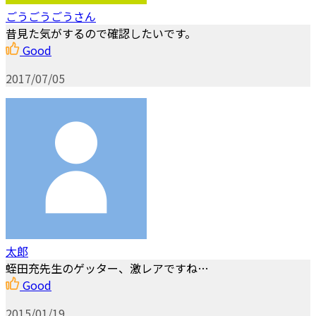
ごうごうごうさん
昔見た気がするので確認したいです。
Good
2017/07/05
太郎
蛭田充先生のゲッター、激レアですね…
Good
2015/01/19