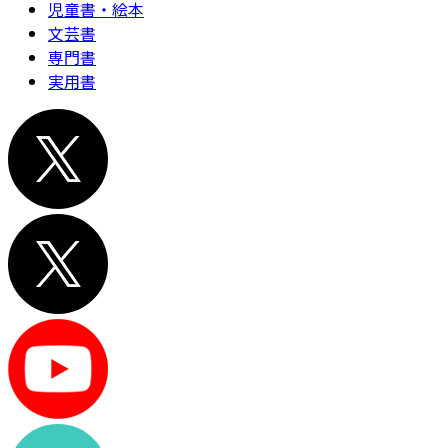
児童書・絵本
文芸書
専門書
実用書