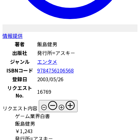
情報提供
著者
飯島健男
出版社
発行所=アスキ－
ジャンル
エンタメ
ISBNコード
9784756106568
登録日
2003/05/26
リクエスト
16769
No.
リクエスト内容
ゲ－ム業界白書
飯島健男
￥1,243
発行所=アスキ－