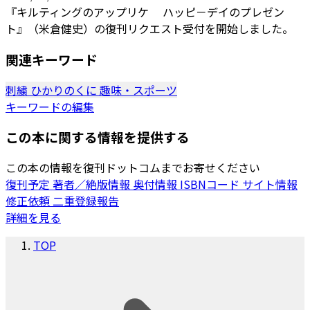
『キルティングのアップリケ ハッピ－デイのプレゼン
ト』（米倉健史）の復刊リクエスト受付を開始しました。
関連キーワード
刺繍
ひかりのくに
趣味・スポーツ
キーワードの編集
この本に関する情報を提供する
この本の情報を復刊ドットコムまでお寄せください
復刊予定
著者／絶版情報
奥付情報
ISBNコード
サイト情報
修正依頼
二重登録報告
詳細を見る
TOP