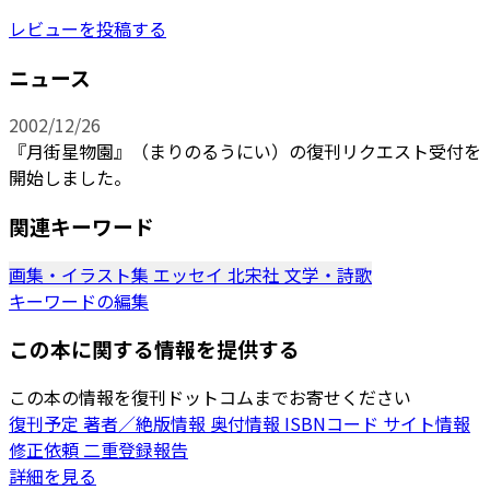
レビューを投稿する
ニュース
2002/12/26
『月街星物園』（まりのるうにい）の復刊リクエスト受付を
開始しました。
関連キーワード
画集・イラスト集
エッセイ
北宋社
文学・詩歌
キーワードの編集
この本に関する情報を提供する
この本の情報を復刊ドットコムまでお寄せください
復刊予定
著者／絶版情報
奥付情報
ISBNコード
サイト情報
修正依頼
二重登録報告
詳細を見る