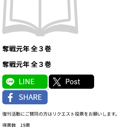
奪戦元年 全３巻
奪戦元年 全３巻
復刊活動にご賛同の方はリクエスト投票をお願いします。
得票数
19
票