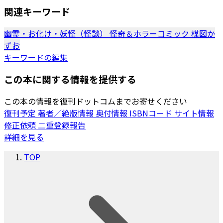
関連キーワード
幽霊・お化け・妖怪（怪談）
怪奇＆ホラーコミック
楳図か
ずお
キーワードの編集
この本に関する情報を提供する
この本の情報を復刊ドットコムまでお寄せください
復刊予定
著者／絶版情報
奥付情報
ISBNコード
サイト情報
修正依頼
二重登録報告
詳細を見る
TOP