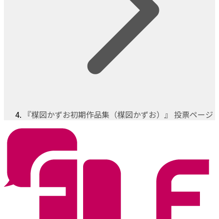
『楳図かずお初期作品集（楳図かずお）』 投票ページ