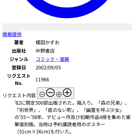
情報提供
著者
楳図かずお
出版社
中野書店
ジャンル
コミック・漫画
登録日
2002/09/05
リクエスト
11966
No.
リクエスト内容
'82に限定500部出版された。箱入り。「森の兄弟」、
「別世界」、「底のない町」、「幽霊を呼ぶ少女」
の'55～'58年、デビュー作及び初期作品4冊を集めた豪
華復刻版。当時は予約講読者用のポスター
（51cm×36cm)も付いた。