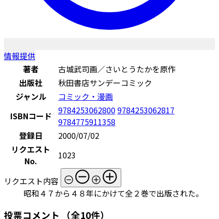
情報提供
著者
古城武司画／さいとうたかを原作
出版社
秋田書店サンデーコミック
ジャンル
コミック・漫画
9784253062800
9784253062817
ISBNコード
9784775911358
登録日
2000/07/02
リクエスト
1023
No.
リクエスト内容
昭和４７から４８年にかけて全２巻で出版された。
投票コメント
（全10件）