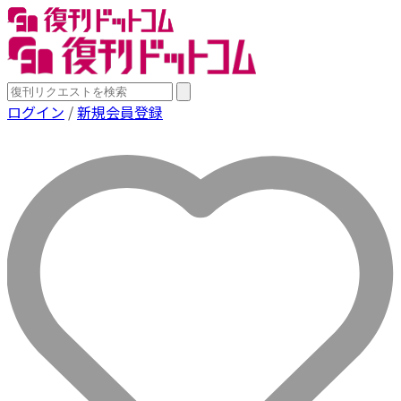
ログイン
/
新規会員登録