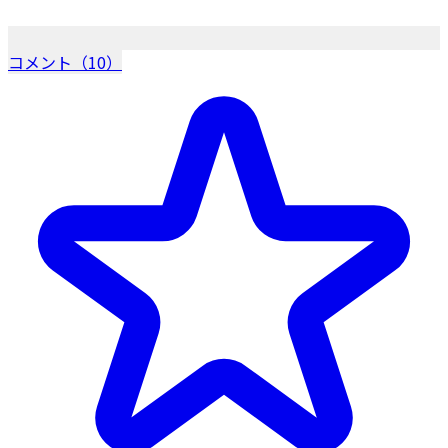
コメント（10）