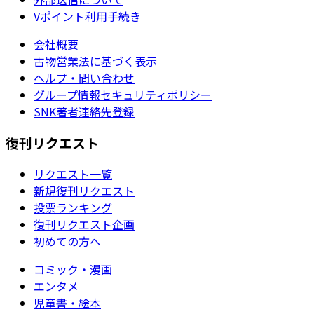
Vポイント利用手続き
会社概要
古物営業法に基づく表示
ヘルプ・問い合わせ
グループ情報セキュリティポリシー
SNK著者連絡先登録
復刊リクエスト
リクエスト一覧
新規復刊リクエスト
投票ランキング
復刊リクエスト企画
初めての方へ
コミック・漫画
エンタメ
児童書・絵本