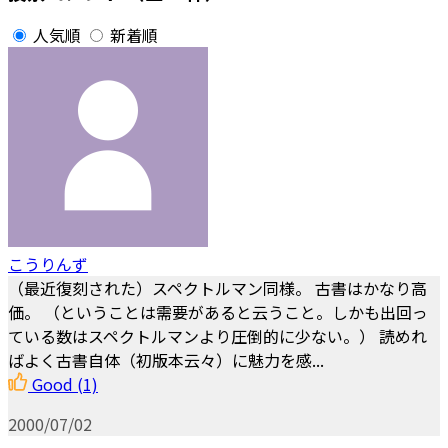
人気順
新着順
こうりんず
（最近復刻された）スペクトルマン同様。 古書はかなり高
価。 （ということは需要があると云うこと。しかも出回っ
ている数はスペクトルマンより圧倒的に少ない。） 読めれ
ばよく古書自体（初版本云々）に魅力を感...
Good
(1)
2000/07/02