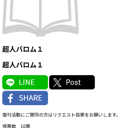
超人バロム１
超人バロム１
復刊活動にご賛同の方はリクエスト投票をお願いします。
得票数
10
票