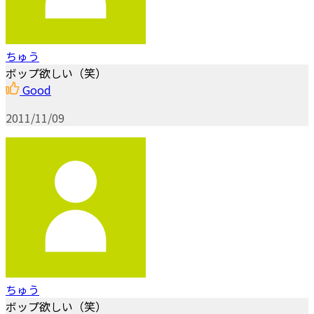
ちゅう
ボップ欲しい（笑）
Good
2011/11/09
ちゅう
ボップ欲しい（笑）