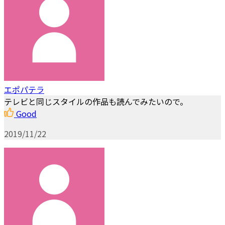
エポパテラ
テレビと同じスタイルの作品も読んでみたいので。
Good
2019/11/22