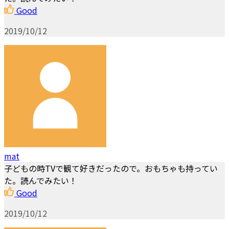
Good
2019/10/12
mat
子どもの時TVで観て好きだったので。おもちゃも持ってい
た。読んでみたい！
Good
2019/10/12