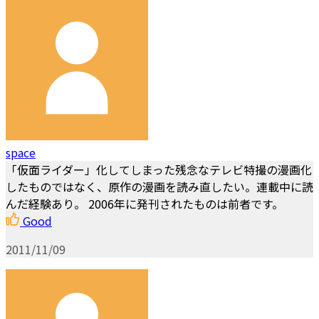
space
「仮面ライダー」化してしまった残念なテレビ特撮の漫画化
したものではなく、原作の漫画を読み直したい。連載中に読
んだ経験あり。 2006年に発刊されたものは前者です。
Good
2011/11/09