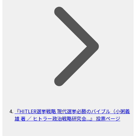
『HITLER選挙戦略 現代選挙必勝のバイブル（小粥義
雄 著 ／ ヒトラー政治戦略研究会...』 投票ページ