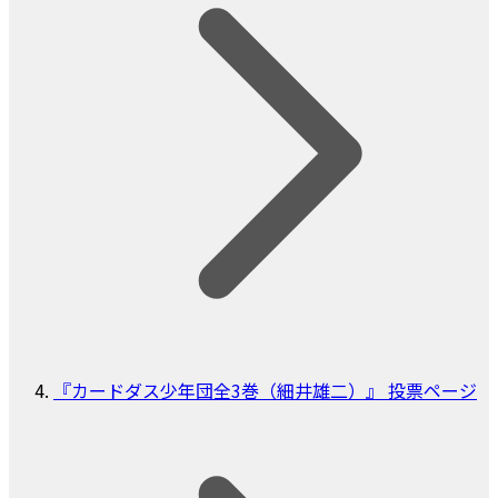
『カードダス少年団全3巻（細井雄二）』 投票ページ