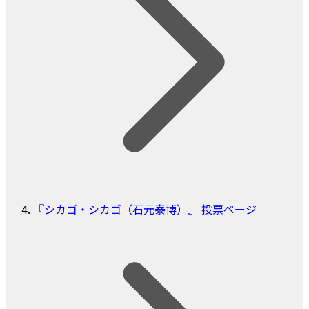
『シカゴ・シカゴ（石元泰博）』 投票ページ