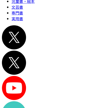
児童書・絵本
文芸書
専門書
実用書