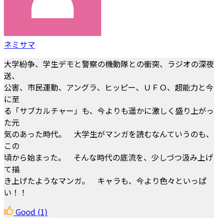
ネミサマ
大学紛争、学生デモと警察の機動隊との衝突、ラジオの深夜
送、
公害、市民運動、アングラ、ヒッピー、ＵＦＯ、超能力と今
に至
る「サブカルチャー」も、今よりも遥かに激しく盛り上がっ
た元
気のあった時代。 大学生がマンガを読むなんていうのも、
この
頃から始まった。 そんな時代の底流を、少しづつ汲み上げ
て描
き上げたようなマンガ。 キャラも、今より色々といっぱ
い！！
Good
(1)