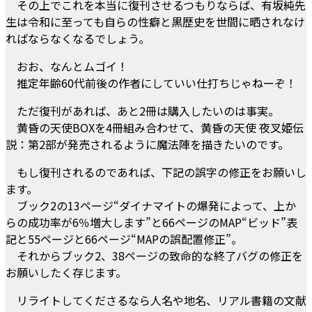
その上でこれを本当に復刊させるつもりならば、有坂純先
生は令和に至っても自らの性癖と黒歴史を世間に晒されなけ
ればならなくなるでしょう。
おお、なんとムゴイ！
推定年齢60代前後の作者にしていい仕打ちじゃねーぞ！
ただ復刊があれば、あと2冊は購入したいのは事実。
黄昏の天使BOXを4冊組み合わせて、黄昏の天使 夜叉姫伝
説：第2部が発売されるように魔法陣を描きたいのです。
もし復刊されるのであれば、下記の誤字の修正をお願いし
ます。
ブック2の13ページ“ダイナマイトの爆発によって、上か
らの成功率が6％増大します”と66ページのMAP“ビッド”表
記と55ページと66ページ“MAPの誤配置修正”。
それからブック2、38ページの致命的な終了バグの修正を
お願いしたく存じます。
リライトしてくださるなら人名や地名、リアル書籍の文献