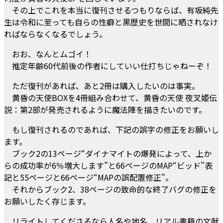
その上でこれを本当に復刊させるつもりならば、有坂純先
生は令和に至っても自らの性癖と黒歴史を世間に晒されなけ
ればならなくなるでしょう。
おお、なんとムゴイ！
推定年齢60代前後の作者にしていい仕打ちじゃねーぞ！
ただ復刊があれば、あと2冊は購入したいのは事実。
黄昏の天使BOXを4冊組み合わせて、黄昏の天使 夜叉姫伝
説：第2部が発売されるように魔法陣を描きたいのです。
もし復刊されるのであれば、下記の誤字の修正をお願いし
ます。
ブック2の13ページ“ダイナマイトの爆発によって、上か
らの成功率が6％増大します”と66ページのMAP“ビッド”表
記と55ページと66ページ“MAPの誤配置修正”。
それからブック2、38ページの致命的な終了バグの修正を
お願いしたく存じます。
リライトしてくださるなら人名や地名、リアル書籍の文献