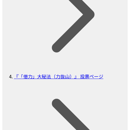
『「借力」大秘法（力抜山）』 投票ページ