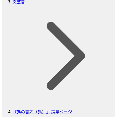
文芸書
『狐の書評（狐）』 投票ページ