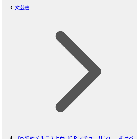
文芸書
『放浪者メルモス上巻（C R マチューリン）』 投票ペ