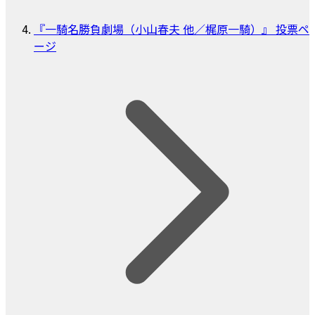
『一騎名勝負劇場（小山春夫 他／梶原一騎）』 投票ペ
ージ