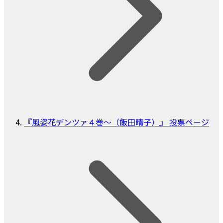
『風姿花デンツァ４巻～（飯田晴子）』 投票ページ