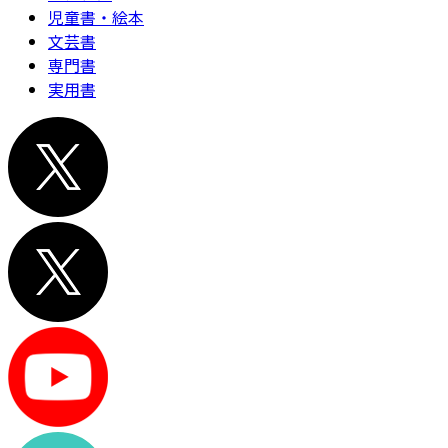
児童書・絵本
文芸書
専門書
実用書