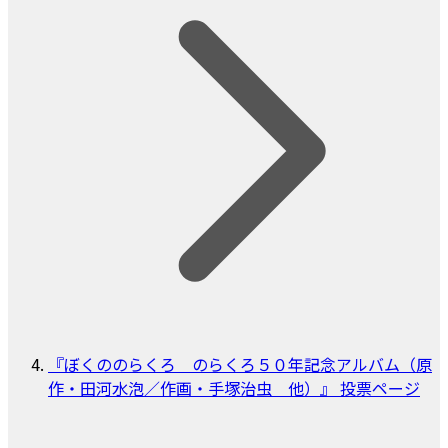
『ぼくののらくろ のらくろ５０年記念アルバム（原
作・田河水泡／作画・手塚治虫 他）』 投票ページ