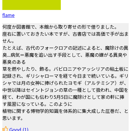
flame
何度か図書館で、本館から取り寄せの形で借りました。
座右に置いておきたい本ですが、古書店では高価で手が出ま
せん。
たとえば、古代のフォークロアの記述によると、魔除けの異
臭...病気＝悪魔を追い出す手段として、悪魔の嫌がる異臭や
悪臭のある
草を燃やしたり、飾る。バビロニアやアッシリアの粘土板に
記録され、ギリシャローマを経て今日まで続いている。ギリ
シャでは月の女神に捧げられたヨモギ（アルテミシア）が、
中世以降はセイントジョンの草の一種として扱われ、中国を
経て、わが国にも伝わり5月5日に魔除けとして家の軒に挿
す風習になっている。このように
植物に関する博物学的知識を体系的に集大成した圧巻だ、と
思います。
Good
(1)