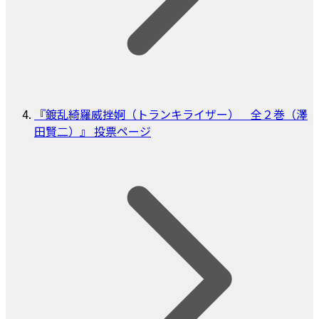
『鍍乱綺羅威挫婀（トランキライザー） 全２巻（澤
田賢二）』 投票ページ