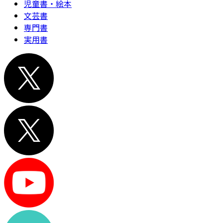
児童書・絵本
文芸書
専門書
実用書