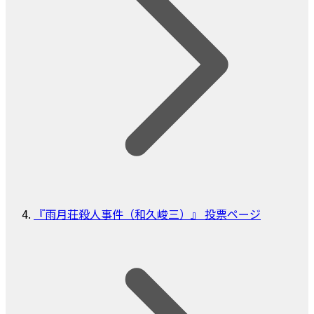
『雨月荘殺人事件（和久峻三）』 投票ページ