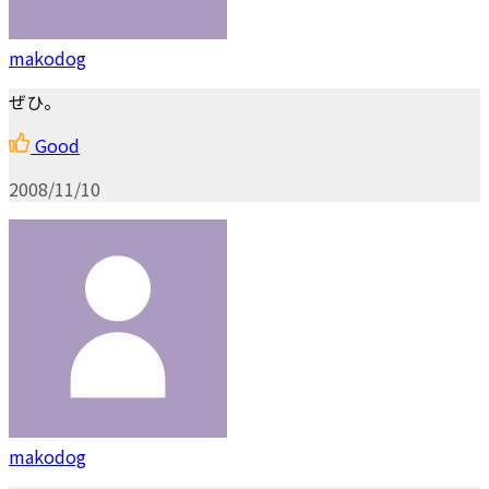
makodog
ぜひ。
Good
2008/11/10
makodog