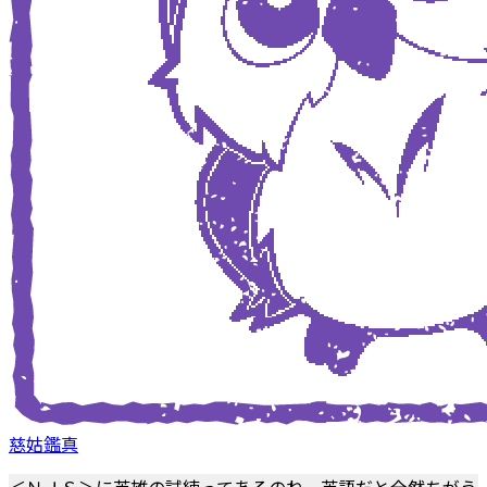
慈姑鑑真
＜ＮＪＳ＞に英雄の試練ってあるのね。英語だと全然ちがう