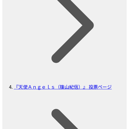
『天使Ａｎｇｅｌｓ（篠山紀信）』 投票ページ