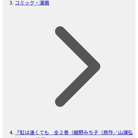
コミック・漫画
『虹は遠くても 全２巻（細野みち子（原作／山浦弘