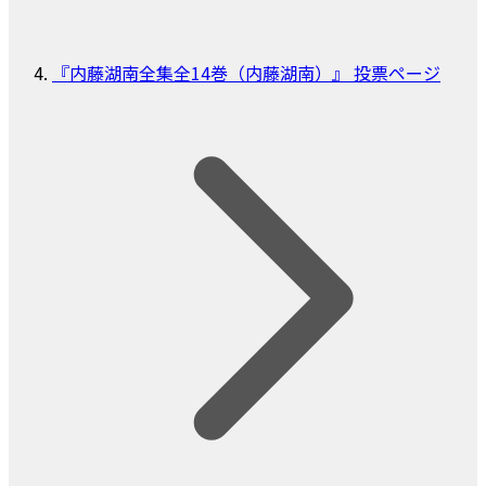
『内藤湖南全集全14巻（内藤湖南）』 投票ページ