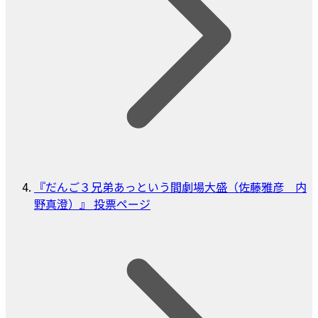
『だんご３兄弟あっという間劇場大盛（佐藤雅彦 内
野真澄）』 投票ページ