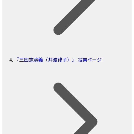
『三国志演義（井波律子）』 投票ページ