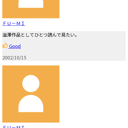
ＦＵ－ＭＩ
澁澤作品としてひとつ読んで見たい。
Good
2002/10/15
ＦＵ－ＭＩ