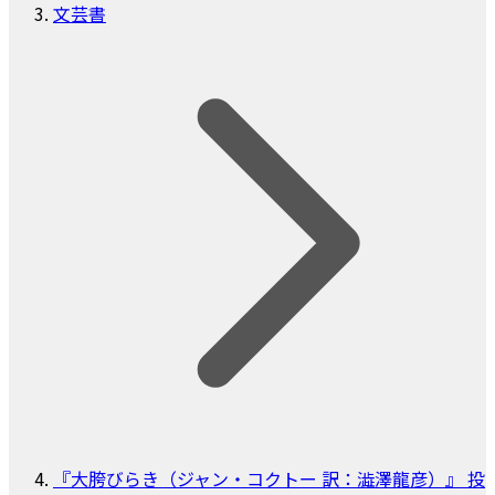
文芸書
『大胯びらき（ジャン・コクトー 訳：澁澤龍彦）』 投