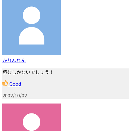
かりんれん
読むしかないでしょう！
Good
2002/10/02