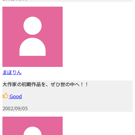
まぼりん
大作家の初期作品を、ぜひ世の中へ！！
Good
2002/09/05