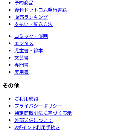
予約商品
復刊ドットコム発行書籍
販売ランキング
支払い・配送方法
コミック・漫画
エンタメ
児童書・絵本
文芸書
専門書
実用書
その他
ご利用規約
プライバシーポリシー
特定商取引法に基づく表示
外部送信について
Vポイント利用手続き