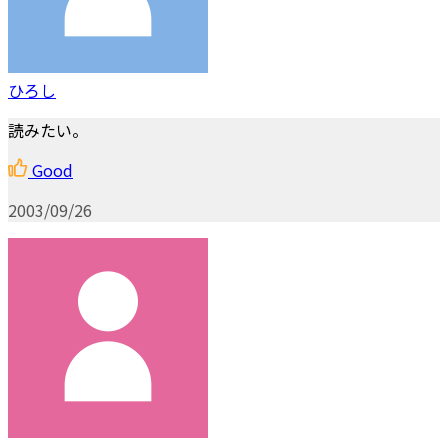
ひろし
読みたい。
Good
2003/09/26