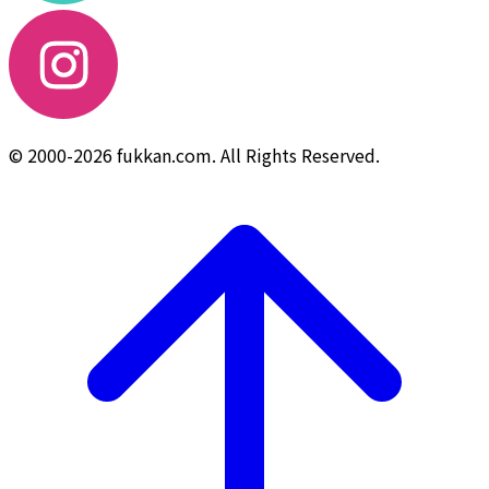
© 2000-2026 fukkan.com. All Rights Reserved.