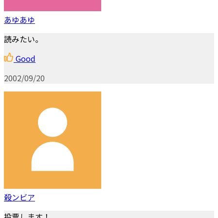
あゆあゆ
読みたい。
Good
2002/09/20
殺ンビア
投票します！