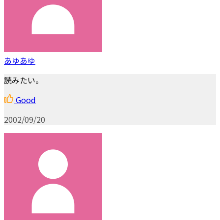
あゆあゆ
読みたい。
Good
2002/09/20