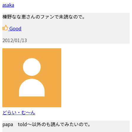
asaka
榛野なな恵さんのファンで未読なので。
Good
2012/01/13
どらい・む～ん
papa told～以外のも読んでみたいので。