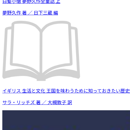
白髪小僧 夢野久作全童話 上
夢野久作 著 ／ 日下三蔵 編
イギリス 生活と文化 王国を味わうために知っておきたい歴
サラ・リッチズ 著 ／ 大槻敦子 訳