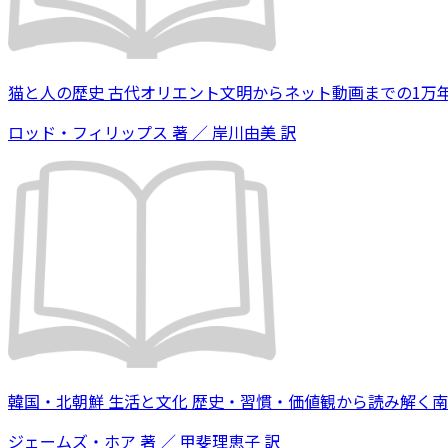
猫と人の歴史 古代オリエント文明からネット動画までの1万
ロッド・フィリップス 著 ／ 岸川由美 訳
韓国・北朝鮮 生活と文化 歴史・習慣・価値観から読み解く
ジェームズ・ホア 著 ／ 甲斐理恵子 訳