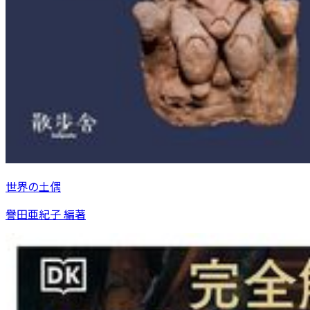
世界の土偶
譽田亜紀子 編著