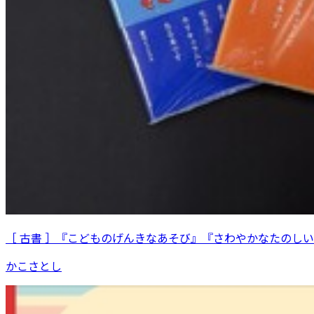
［ 古書 ］『こどものげんきなあそび』『さわやかなたのし
かこさとし