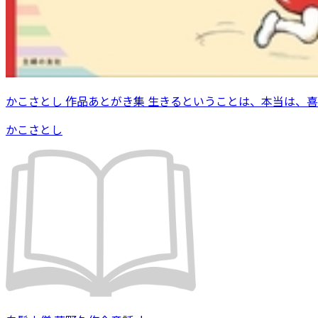
かこさとし 作品あとがき集 生きるということは、本当は、
かこさとし