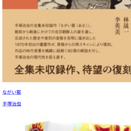
ながい窖
手塚治虫