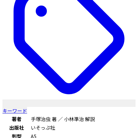
キーワード
著者
手塚治虫 著 ／ 小林準治 解説
出版社
いそっぷ社
判型
A5