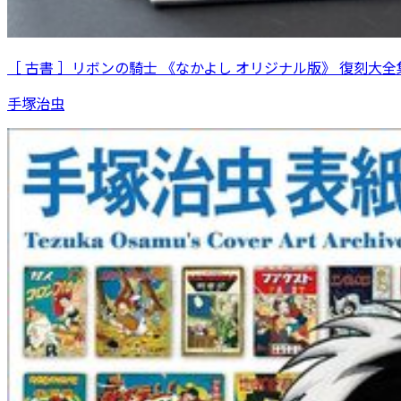
［ 古書 ］リボンの騎士 《なかよし オリジナル版》 復刻大全集
手塚治虫