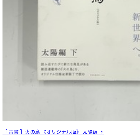
［ 古書 ］火の鳥 《オリジナル版》 太陽編 下