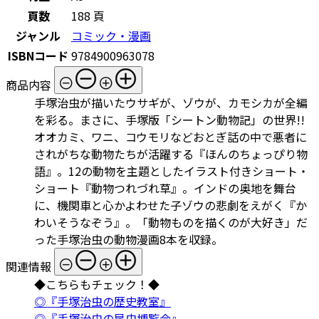
頁数
188 頁
ジャンル
コミック・漫画
ISBNコード
9784900963078
商品内容
手塚治虫が描いたウサギが、ゾウが、カモシカが全編
を彩る。まさに、手塚版「シートン動物記」の世界!!
オオカミ、ワニ、コウモリなどおとぎ話の中で悪者に
されがちな動物たちが活躍する『ほんのちょっぴり物
語』。12の動物を主題としたイラスト付きショート・
ショート『動物つれづれ草』。インドの奥地を舞台
に、機関車と心かよわせた子ゾウの悲劇をえがく『か
わいそうなぞう』。「動物ものを描くのが大好き」だ
った手塚治虫の動物漫画8本を収録。
関連情報
◆こちらもチェック！◆
◎『手塚治虫の歴史教室』
◎『手塚治虫の昆虫博覧会』