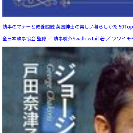
執事のマナーと教養図鑑 英国紳士の美しい暮らしかた 50Topi
全日本執事協会 監修 ／ 執事喫茶Swallowtail 著 ／ ツツイモモ