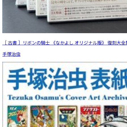
［ 古書 ］リボンの騎士 《なかよし オリジナル版》 復刻大全集
手塚治虫