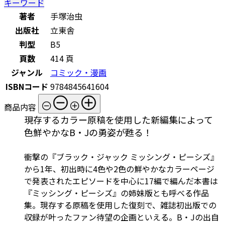
キーワード
著者
手塚治虫
出版社
立東舎
判型
B5
頁数
414 頁
ジャンル
コミック・漫画
ISBNコード
9784845641604
商品内容
現存するカラー原稿を使用した新編集によって
色鮮やかなB・Jの勇姿が甦る！
衝撃の『ブラック・ジャック ミッシング・ピーシズ』
から1年、初出時に4色や2色の鮮やかなカラーページ
で発表されたエピソードを中心に17編で編んだ本書は
『ミッシング・ピーシズ』の姉妹版とも呼べる作品
集。現存する原稿を使用した復刻で、雑誌初出版での
収録が叶ったファン待望の企画といえる。B・Jの出自