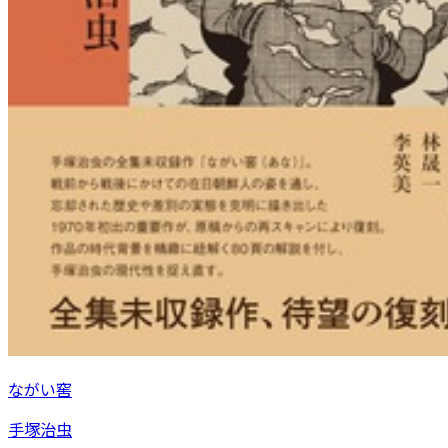
ながい窖
手塚治虫