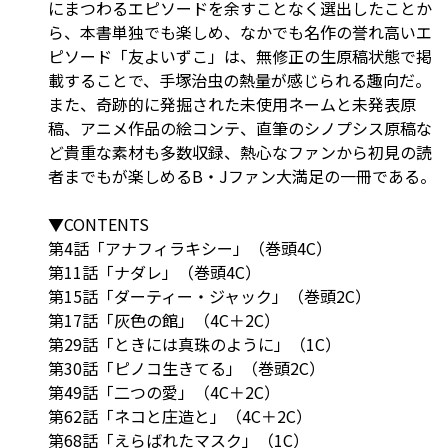
にまつわるエピソードを余すことなく選出したことか
ら、本書単独でも楽しめ、なかでも名作の誉れ高いエ
ピソード「友よいずこ」は、無修正の生原稿状態で掲
載することで、手塚治虫の熱量が感じられる趣向だ。
また、奇跡的に発掘された未使用ネームと未発表原
稿、アニメ作品の絵コンテ、直筆のシノプシス原稿な
ど貴重な素材も多数収録、熱心なファンから初見の読
者までもが楽しめるB・Jファン大満足の一冊である。
▼CONTENTS
第4話「アナフィラキシー」（巻頭4C）
第11話「ナダレ」（巻頭4C）
第15話「ダーティー・ジャック」（巻頭2C）
第17話「灰色の館」（4C＋2C）
第29話「ときには真珠のように」（1C）
第30話「ピノコ生きてる」（巻頭2C）
第49話「二つの愛」（4C＋2C）
第62話「ネコと庄造と」（4C＋2C）
第68話「えらばれたマスク」（1C）