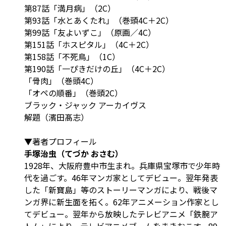
第87話「満月病」（2C）
第93話「水とあくたれ」（巻頭4C＋2C）
第99話「友よいずこ」（原画／4C）
第151話「ホスピタル」（4C＋2C）
第158話「不死鳥」（1C）
第190話「一ぴきだけの丘」（4C＋2C）
「骨肉」（巻頭4C）
「オペの順番」（巻頭2C）
ブラック・ジャック アーカイヴス
解題（濱田髙志）
▼著者プロフィール
手塚治虫（てづか おさむ）
1928年、大阪府豊中市生まれ。兵庫県宝塚市で少年時
代を過ごす。46年マンガ家としてデビュー。翌年発表
した「新寶島」等のストーリーマンガにより、戦後マ
ンガ界に新生面を拓く。62年アニメーション作家とし
てデビュー。翌年から放映したテレビアニメ「鉄腕ア
トム」により、テレビアニメブームをまきおこす。89