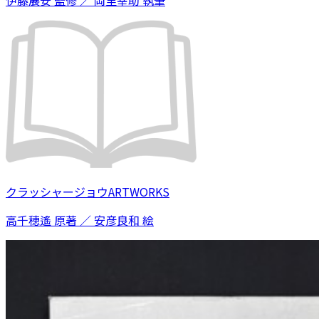
伊藤展安 監修 ／ 岡里幸助 執筆
クラッシャージョウARTWORKS
高千穂遙 原著 ／ 安彦良和 絵