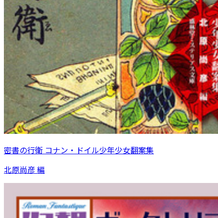
密書の行衛 コナン・ドイル少年少女翻案集
北原尚彦 編