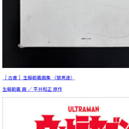
［ 古書 ］生賴範義画集 〈狼男達〉
生賴範義 画 ／ 平井和正 原作