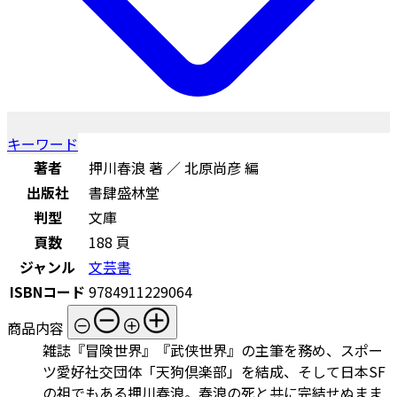
キーワード
著者
押川春浪 著 ／ 北原尚彦 編
出版社
書肆盛林堂
判型
文庫
頁数
188 頁
ジャンル
文芸書
ISBNコード
9784911229064
商品内容
雑誌『冒険世界』『武侠世界』の主筆を務め、スポー
ツ愛好社交団体「天狗倶楽部」を結成、そして日本SF
の祖でもある押川春浪。春浪の死と共に完結せぬまま