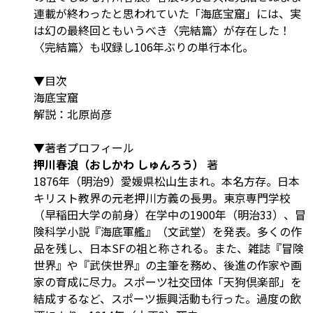
連載が終わったと思われていた「海底宝窟」には、実
は幻の最終回ともいうべき〈完結篇〉が存在した！
〈完結篇〉も収録し106年ぶりの単行本化。
▼目次
海底宝窟
解説：北原尚彦
▼著者プロフィール
押川春浪（おしかわ しゅんろう）
著
1876年（明治9）愛媛県松山生まれ。本名方存。日本
キリスト教界の元老押川方義の長男。東京専門学校
（早稲田大学の前身）在学中の1900年（明治33）、冒
険科学小説『海底軍艦』（文武堂）を発表。多くの作
品を残し、日本SFの祖と称される。また、雑誌『冒険
世界』や『武侠世界』の主筆を務め、後進の作家や画
家の育成に尽力。スポーツ社交団体「天狗倶楽部」を
結成するなど、スポーツ振興活動も行った。過度の飲