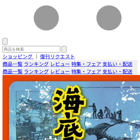
ショッピング
｜
復刊リクエスト
商品一覧
ランキング
レビュー
特集・フェア
支払い・配送
商品一覧
ランキング
レビュー
特集・フェア
支払い・配送