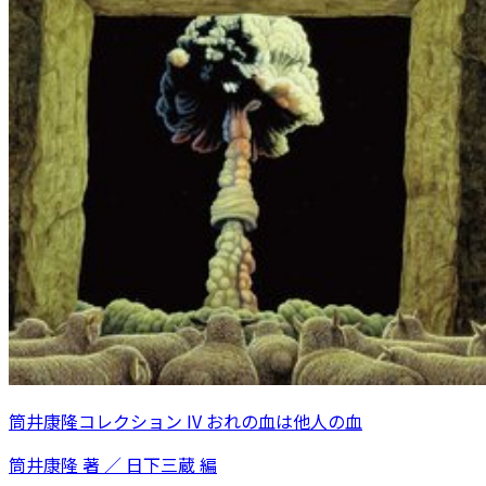
筒井康隆コレクション IV おれの血は他人の血
筒井康隆 著 ／ 日下三蔵 編