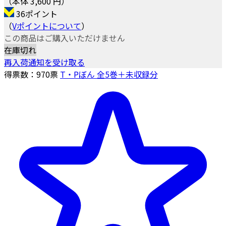
（本体 3,600 円）
36ポイント
（
Vポイントについて
）
この商品はご購入いただけません
在庫切れ
再入荷通知を受け取る
得票数：
970
票
T・Pぼん 全5巻＋未収録分