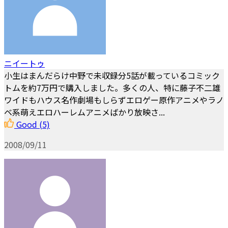
ニイートゥ
小生はまんだらけ中野で未収録分5話が載っているコミック
トムを約7万円で購入しました。多くの人、特に藤子不二雄
ワイドもハウス名作劇場もしらずエロゲー原作アニメやラノ
ベ系萌えエロハーレムアニメばかり放映さ...
Good
(5)
2008/09/11