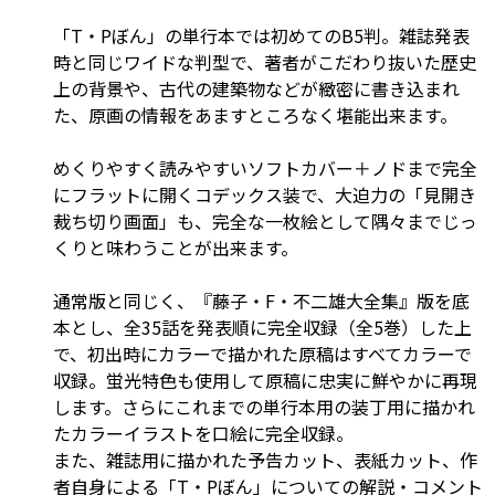
「T・Pぼん」の単行本では初めてのB5判。雑誌発表
時と同じワイドな判型で、著者がこだわり抜いた歴史
上の背景や、古代の建築物などが緻密に書き込まれ
た、原画の情報をあますところなく堪能出来ます。
めくりやすく読みやすいソフトカバー＋ノドまで完全
にフラットに開くコデックス装で、大迫力の「見開き
裁ち切り画面」も、完全な一枚絵として隅々までじっ
くりと味わうことが出来ます。
通常版と同じく、『藤子・F・不二雄大全集』版を底
本とし、全35話を発表順に完全収録（全5巻）した上
で、初出時にカラーで描かれた原稿はすべてカラーで
収録。蛍光特色も使用して原稿に忠実に鮮やかに再現
します。さらにこれまでの単行本用の装丁用に描かれ
たカラーイラストを口絵に完全収録。
また、雑誌用に描かれた予告カット、表紙カット、作
者自身による「T・Pぼん」についての解説・コメント