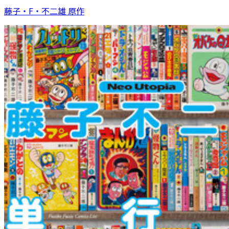
藤子・F・不二雄 原作