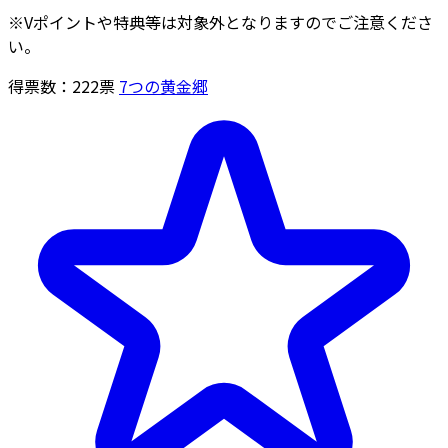
※Vポイントや特典等は対象外となりますのでご注意くださ
い。
得票数：
222
票
7つの黄金郷