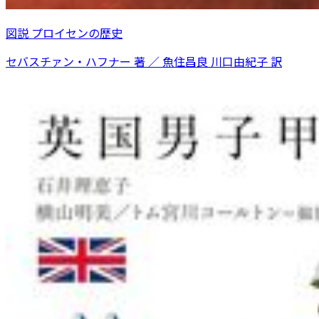
図説 プロイセンの歴史
セバスチァン・ハフナー 著 ／ 魚住昌良 川口由紀子 訳