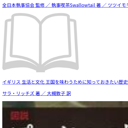
全日本執事協会 監修 ／ 執事喫茶Swallowtail 著 ／ ツツイモモ
イギリス 生活と文化 王国を味わうために知っておきたい歴
サラ・リッチズ 著 ／ 大槻敦子 訳