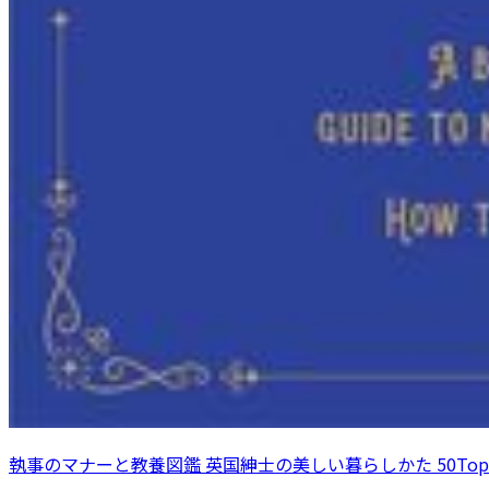
執事のマナーと教養図鑑 英国紳士の美しい暮らしかた 50Topi