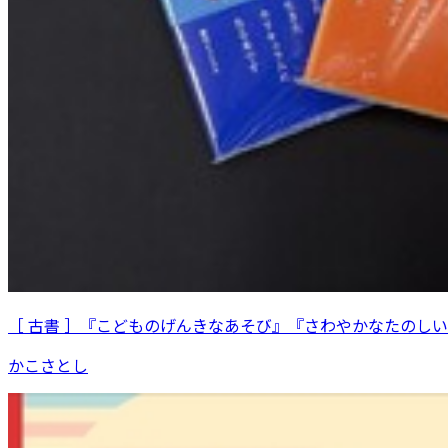
［ 古書 ］『こどものげんきなあそび』『さわやかなたのし
かこさとし