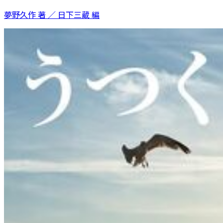
夢野久作 著 ／ 日下三蔵 編