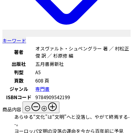
キーワード
オスヴァルト・シュペングラー 著 ／ 村松正
著者
俊 訳 ／ 杉原修 編
出版社
五月書房新社
判型
A5
頁数
608 頁
ジャンル
専門書
ISBNコード
9784909542199
商品内容
あらゆる“文化”は“文明”へと没落し、やがて終焉する-
-。
ヨーロッパ文明の没落の運命を今から百年前に予見