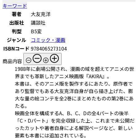
キーワード
著者
大友克洋
出版社
講談社
判型
B5変
ジャンル
コミック・漫画
ISBNコード
9784065273104
商品内容
1988年に劇場公開され、漫画の域を超えてアニメの世
界までも革新したアニメ映画版『AKIRA』。
本書は、そのアニメ版を製作するにあたり、原作者で
あり監督でもある大友克洋自身が自ら描き上げた、膨
大な量の絵コンテを全2巻にまとめたものの第2巻にあ
たる。
映画全体を構成するA、B、C、Dの全4パートの後半
「C・Dパート」を完全収録した上、これまで未公開だ
ったカットや著者自身による解説ページなど、新しい
要素も本書には追加されている。