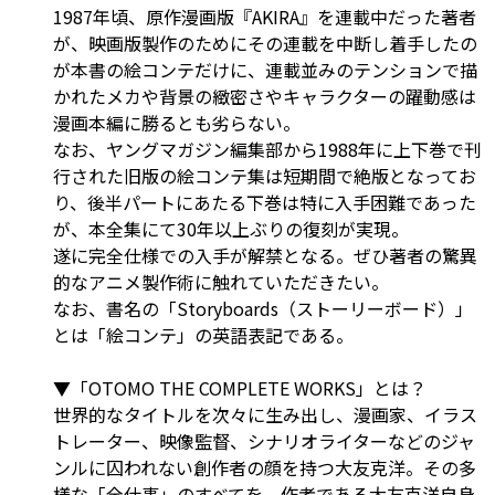
1987年頃、原作漫画版『AKIRA』を連載中だった著者
が、映画版製作のためにその連載を中断し着手したの
が本書の絵コンテだけに、連載並みのテンションで描
かれたメカや背景の緻密さやキャラクターの躍動感は
漫画本編に勝るとも劣らない。
なお、ヤングマガジン編集部から1988年に上下巻で刊
行された旧版の絵コンテ集は短期間で絶版となってお
り、後半パートにあたる下巻は特に入手困難であった
が、本全集にて30年以上ぶりの復刻が実現。
遂に完全仕様での入手が解禁となる。ぜひ著者の驚異
的なアニメ製作術に触れていただきたい。
なお、書名の「Storyboards（ストーリーボード）」
とは「絵コンテ」の英語表記である。
▼「OTOMO THE COMPLETE WORKS」とは？
世界的なタイトルを次々に生み出し、漫画家、イラス
トレーター、映像監督、シナリオライターなどのジャ
ンルに囚われない創作者の顔を持つ大友克洋。その多
様な「全仕事」のすべてを、作者である大友克洋自身