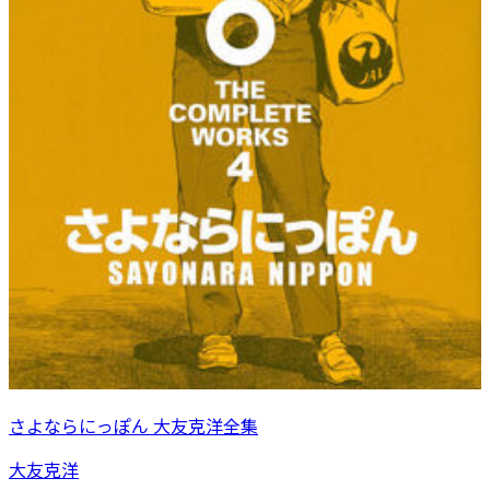
さよならにっぽん 大友克洋全集
大友克洋