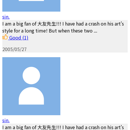
sin.
I am a big fan of 大友先生!!! I have had a crash on his art's
style for a long time! But when these two ...
Good
(1)
2005/05/27
sin.
I am a big fan of 大友先生!!! I have had a crash on his art's