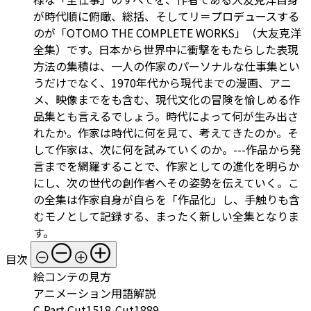
が時代順に俯瞰、総括、そしてリ＝プロデュースする
のが「OTOMO THE COMPLETE WORKS」（大友克洋
全集）です。日本から世界中に衝撃をもたらした表現
方法の集積は、一人の作家のパーソナルな仕事集とい
うだけでなく、1970年代から現代までの漫画、アニ
メ、映像までをも含む、現代文化の冒険を愉しめる作
品集とも言えるでしょう。時代によって何が生み出さ
れたか。作家は時代に何を見て、考えてきたのか。そ
して作家は、次に何を試みていくのか。---作品から発
言までを網羅することで、作家としての進化を明らか
にし、次の世代の創作者へその姿勢を伝えていく。こ
の全集は作家自身が自らを「作品化」し、手触りも含
むモノとして記録する、まったく新しい全集となりま
す。
目次
絵コンテの見方
アニメーション用語解説
C-Part Cut1518-Cut1889