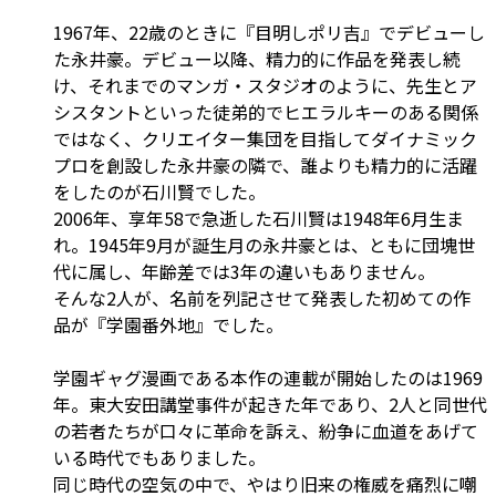
1967年、22歳のときに『目明しポリ吉』でデビューし
た永井豪。デビュー以降、精力的に作品を発表し続
け、それまでのマンガ・スタジオのように、先生とア
シスタントといった徒弟的でヒエラルキーのある関係
ではなく、クリエイター集団を目指してダイナミック
プロを創設した永井豪の隣で、誰よりも精力的に活躍
をしたのが石川賢でした。
2006年、享年58で急逝した石川賢は1948年6月生ま
れ。1945年9月が誕生月の永井豪とは、ともに団塊世
代に属し、年齢差では3年の違いもありません。
そんな2人が、名前を列記させて発表した初めての作
品が『学園番外地』でした。
学園ギャグ漫画である本作の連載が開始したのは1969
年。東大安田講堂事件が起きた年であり、2人と同世代
の若者たちが口々に革命を訴え、紛争に血道をあげて
いる時代でもありました。
同じ時代の空気の中で、やはり旧来の権威を痛烈に嘲