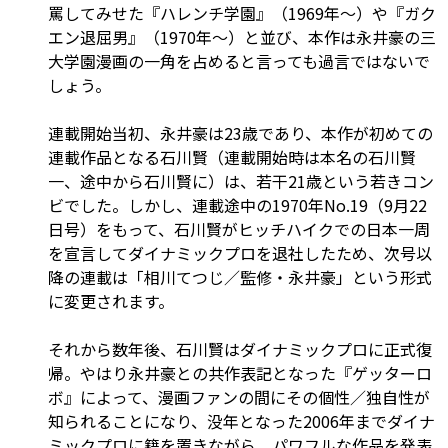
罵してみせた『ハレンチ学園』（1969年～）や『ガク
エン退屈男』（1970年～）と並び、本作は永井豪の三
大学園漫画の一角を占めると言っても過言ではないで
しょう。
連載開始当初、永井豪は23歳であり、本作が初めての
連載作品となる石川賢（連載開始時は本名の石川賢
一、途中から石川賢に）は、若干21歳という若きコン
ビでした。しかし、連載途中の1970年No.19（9月22
日号）をもって、石川賢がヒッチハイクでの日本一周
を宣言してダイナミックプロを退社したため、次号以
降の連載は「相川てつじ／監修・永井豪」という形式
に変更されます。
それから数年後、石川賢はダイナミックプロに正式復
帰。やはり永井豪との共作表記となった『ゲッターロ
ボ』によって、漫画ファンの間にその個性／独自性が
知られることになり、没年となった2006年までダイナ
ミックプロに籍を置きながら、パワフルな作品を発表