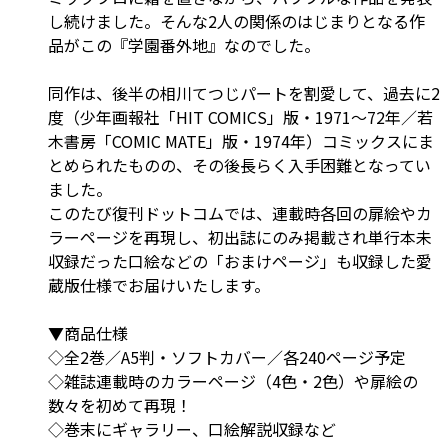
し続けました。そんな2人の関係のはじまりとなる作
品がこの『学園番外地』なのでした。
同作は、後半の相川てつじパートを割愛して、過去に2
度（少年画報社「HIT COMICS」版・1971～72年／若
木書房「COMIC MATE」版・1974年）コミックスにま
とめられたものの、その後長らく入手困難となってい
ました。
このたび復刊ドットコムでは、連載時各回の扉絵やカ
ラーページを再現し、初出誌にのみ掲載され単行本未
収録だった口絵などの「おまけページ」も収録した愛
蔵版仕様でお届けいたします。
▼商品仕様
◇全2巻／A5判・ソフトカバー／各240ページ予定
◇雑誌連載時のカラーページ（4色・2色）や扉絵の
数々を初めて再現！
◇巻末にギャラリー、口絵解説収録など