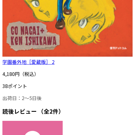
学園番外地［愛蔵版］ 2
4,180円（税込）
38ポイント
出荷日：2～5日後
読後レビュー
（全2件）