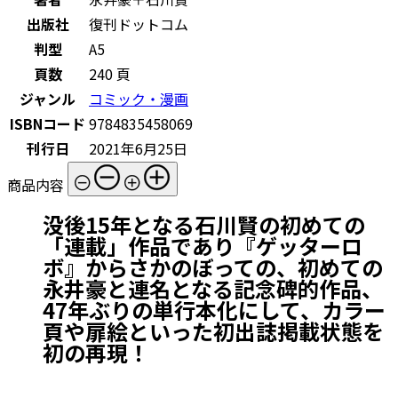
出版社
復刊ドットコム
判型
A5
頁数
240 頁
ジャンル
コミック・漫画
ISBNコード
9784835458069
刊行日
2021年6月25日
商品内容
没後15年となる石川賢の初めての
「連載」作品であり『ゲッターロ
ボ』からさかのぼっての、初めての
永井豪と連名となる記念碑的作品、
47年ぶりの単行本化にして、カラー
頁や扉絵といった初出誌掲載状態を
初の再現！