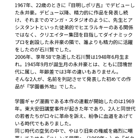
1967年、22歳のときに『目明しポリ吉』でデビューし
た永井豪。デビュー以降、精力的に作品を発表し続
け、それまでのマンガ・スタジオのように、先生とア
シスタントといった徒弟的でヒエラルキーのある関係
ではなく、クリエイター集団を目指してダイナミック
プロを創設した永井豪の隣で、誰よりも精力的に活躍
をしたのが石川賢でした。
2006年、享年58で急逝した石川賢は1948年6月生ま
れ。1945年9月が誕生月の永井豪とは、ともに団塊世
代に属し、年齢差では3年の違いもありません。
そんな2人が、名前を列記させて発表した初めての作
品が『学園番外地』でした。
学園ギャグ漫画である本作の連載が開始したのは1969
年。東大安田講堂事件が起きた年であり、2人と同世代
の若者たちが口々に革命を訴え、紛争に血道をあげて
いる時代でもありました。
同じ時代の空気の中で、やはり旧来の権威を痛烈に嘲