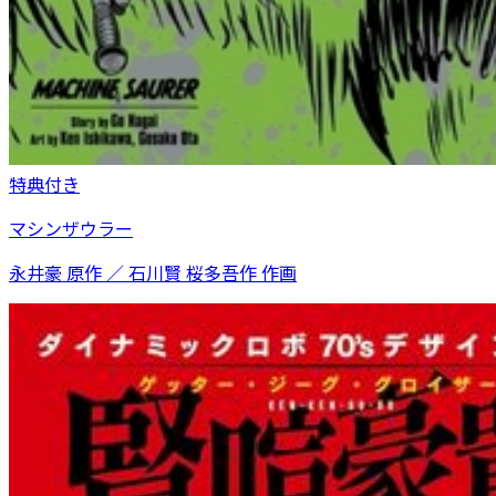
特典付き
マシンザウラー
永井豪 原作 ／ 石川賢 桜多吾作 作画