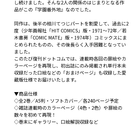
し続けました。そんな2人の関係のはじまりとなる作
品がこの『学園番外地』なのでした。
同作は、後半の相川てつじパートを割愛して、過去に2
度（少年画報社「HIT COMICS」版・1971～72年／若
木書房「COMIC MATE」版・1974年）コミックスにま
とめられたものの、その後長らく入手困難となってい
ました。
このたび復刊ドットコムでは、連載時各回の扉絵やカ
ラーページを再現し、初出誌にのみ掲載され単行本未
収録だった口絵などの「おまけページ」も収録した愛
蔵版仕様でお届けいたします。
▼商品仕様
◇全2巻／A5判・ソフトカバー／各240ページ予定
◇雑誌連載時のカラーページ（4色・2色）や扉絵の
数々を初めて再現！
◇巻末にギャラリー、口絵解説収録など