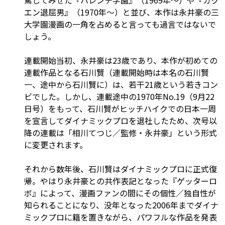
罵してみせた『ハレンチ学園』（1969年～）や『ガク
エン退屈男』（1970年～）と並び、本作は永井豪の三
大学園漫画の一角を占めると言っても過言ではないで
しょう。
連載開始当初、永井豪は23歳であり、本作が初めての
連載作品となる石川賢（連載開始時は本名の石川賢
一、途中から石川賢に）は、若干21歳という若きコン
ビでした。しかし、連載途中の1970年No.19（9月22
日号）をもって、石川賢がヒッチハイクでの日本一周
を宣言してダイナミックプロを退社したため、次号以
降の連載は「相川てつじ／監修・永井豪」という形式
に変更されます。
それから数年後、石川賢はダイナミックプロに正式復
帰。やはり永井豪との共作表記となった『ゲッターロ
ボ』によって、漫画ファンの間にその個性／独自性が
知られることになり、没年となった2006年までダイナ
ミックプロに籍を置きながら、パワフルな作品を発表