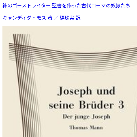
神のゴーストライター 聖書を作った古代ローマの奴隷たち
キャンディダ・モス 著 ／ 標珠実 訳