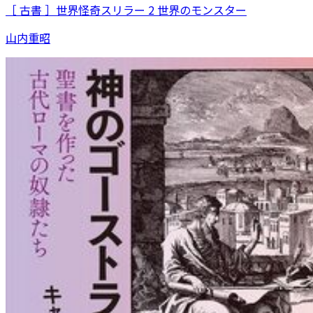
［ 古書 ］世界怪奇スリラー 2 世界のモンスター
山内重昭