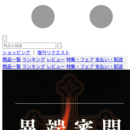
ショッピング
｜
復刊リクエスト
商品一覧
ランキング
レビュー
特集・フェア
支払い・配送
商品一覧
ランキング
レビュー
特集・フェア
支払い・配送