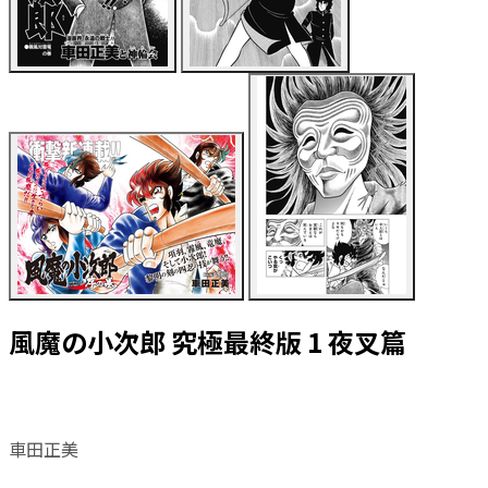
風魔の小次郎 究極最終版 1 夜叉篇
車田正美