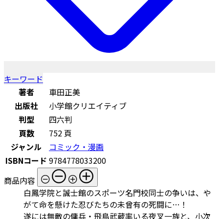
キーワード
著者
車田正美
出版社
小学館クリエイティブ
判型
四六判
頁数
752 頁
ジャンル
コミック・漫画
ISBNコード
9784778033200
商品内容
白鳳学院と誠士館のスポーツ名門校同士の争いは、や
がて命を懸けた忍びたちの未曾有の死闘に…！
遂には無敵の傭兵・飛鳥武蔵率いる夜叉一族と、小次