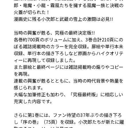
郎・竜魔・小龍・霧風たちを擁する風魔一族と決戦の
火蓋が切られた！
漫画史に残る小次郎と武蔵の雪上の激闘は必見!!
当時の興奮が甦る、究極の最終決定版!!
各巻約700頁のボリュームに加え、3巻合計210頁にの
ぼる雑誌掲載時のカラーを完全収録。扉絵や単行本未
収録、単行本の描き下ろしなど原画からハイクオリテ
ィーに再現して収録しました。
また扉絵と最終ページには雑誌掲載時の煽りやコピー
を再現。
連載の興奮が甦るとともに、当時の時代背景や熱量を
感じられます。
大幅な加筆修正も加わり、「究極最終版」に相応しい
充実した内容です。
さらに第1巻には、ファン待望の37年ぶりの描き下ろ
し「序の巻」（75頁）を収録。小次郎たちが新たに躍