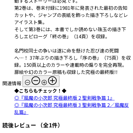
動するストーリーは必見です。
第2巻は、巻末付録に1981年に発表された最初の告知
カットや、ジャンプの表紙を飾った描き下ろしなどレ
アイラスト集。
そして第3巻には、本書でしか読めない珠玉の描き下
ろしエピローグ「終の巻」（14頁）を収録。
名門校同士の争いは遂に命を懸けた忍び達の死闘
へ…！ 37年ぶりの描き下ろし「序の巻」（75頁）を収
録。150頁以上のカラーや連載時の煽りを完全再現。
扉絵や幻のカラー原稿も収録した究極の最終版!!
関連情報
◆こちらもチェック！◆
◎『風魔の小次郎 究極最終版 2 聖剣戦争篇 1』
◎『風魔の小次郎 究極最終版 3 聖剣戦争篇 2／風魔反
乱篇』
読後レビュー
（全1件）