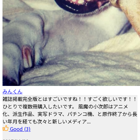
みんくん
雑誌掲載完全版とはすごいですね！！すごく欲しいです！！
ひとりで複数冊購入したいです。 風魔の小次郎はアニメ
化、派生作品、実写ドラマ、パチンコ機、と原作終了から長
い年月を経ても次々と新しいメディア...
Good
(3)