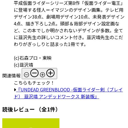
平成仮面ライダーシリーズ第8作「仮面ライダー電王」
に登場する怪人＝イマジンのデザイン画集。テレビ用
デザイン38点、劇場用デザイン10点、未発表デザイン
4点、描き下ろし2点。頭部＆背部デザイン設定画な
ど、この本でしか明かされないデザインが多数。全て
に韮沢先生の詳しいコメント付き。韮沢靖先生のこだ
わりがぎっしりと詰まった1冊です。
(c)石森プロ・東映
(c)韮沢靖
関連情報
こちらもチェック！
『UNDEAD GREENBLOOD -仮面ライダー剣（ブレイ
ド） 韮沢靖 アンデッドワークス 新装版』
読後レビュー
（全1件）