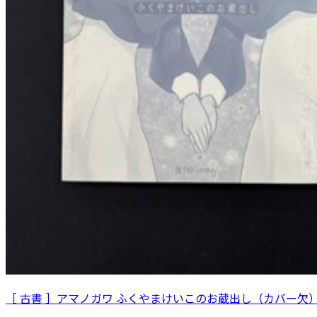
［ 古書 ］アマノガワ ふくやまけいこのお蔵出し（カバー欠