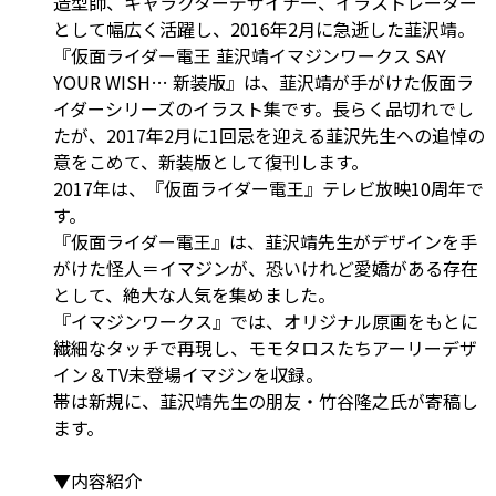
造型師、キャラクターデザイナー、イラストレーター
として幅広く活躍し、2016年2月に急逝した韮沢靖。
『仮面ライダー電王 韮沢靖イマジンワークス SAY
YOUR WISH… 新装版』は、韮沢靖が手がけた仮面ラ
イダーシリーズのイラスト集です。長らく品切れでし
たが、2017年2月に1回忌を迎える韮沢先生への追悼の
意をこめて、新装版として復刊します。
2017年は、『仮面ライダー電王』テレビ放映10周年で
す。
『仮面ライダー電王』は、韮沢靖先生がデザインを手
がけた怪人＝イマジンが、恐いけれど愛嬌がある存在
として、絶大な人気を集めました。
『イマジンワークス』では、オリジナル原画をもとに
繊細なタッチで再現し、モモタロスたちアーリーデザ
イン＆TV未登場イマジンを収録。
帯は新規に、韮沢靖先生の朋友・竹谷隆之氏が寄稿し
ます。
▼内容紹介