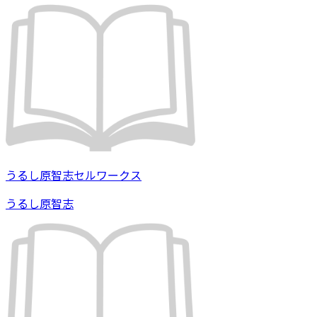
うるし原智志セルワークス
うるし原智志