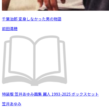
千葉治郎 変身しなかった男の物語
前田満穂
特装版 笠井あゆみ画集 麗人 1993-2025 ボックスセット
笠井あゆみ