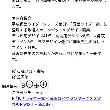
帯は新規に、韮沢靖先生の朋友・寺田克也氏が寄稿し
ます。
▼内容紹介
平成仮面ライダーシリーズ第5作「仮面ライダー剣」に
登場する敵怪人＝アンデッドのデザイン画集。
テレビ用デザイン41点、劇場用デザイン6点、未発表
デザイン8点、ラフデザイン全てに韮沢先生の詳しい
コメント付き。
韮沢靖先生のこだわりがぎっしりと詰まった一冊で
す。
(c)石森プロ・東映
(c)韮沢靖
関連情報
こちらもチェック！
『仮面ライダー電王 韮沢靖イマジンワークス SAY
YOUR WISH… 新装版 』