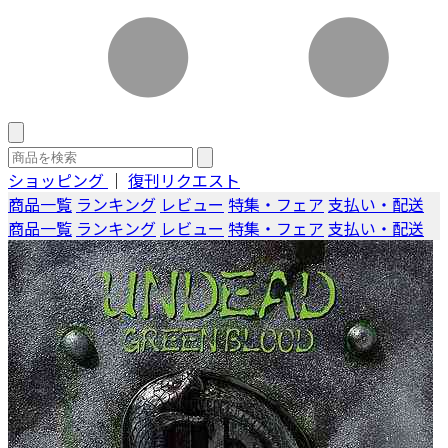
ショッピング
｜
復刊リクエスト
商品一覧
ランキング
レビュー
特集・フェア
支払い・配送
商品一覧
ランキング
レビュー
特集・フェア
支払い・配送