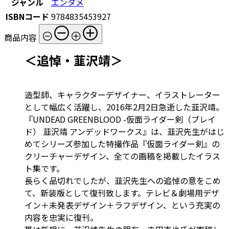
ジャンル
エンタメ
ISBNコード
9784835453927
商品内容
＜追悼・韮沢靖＞
造型師、キャラクターデザイナー、イラストレーター
として幅広く活躍し、2016年2月2日急逝した韮沢靖。
『UNDEAD GREENBLOOD -仮面ライダー剣（ブレイ
ド） 韮沢靖 アンデッドワークス』は、韮沢先生がはじ
めてシリーズ参加した特撮作品『仮面ライダー剣』の
クリーチャーデザイン、全ての画稿を掲載したイラス
ト集です。
長らく品切れでしたが、韮沢先生への追悼の意をこめ
て、新装版として復刊致します。テレビ＆劇場用デザ
イン＋未発表デザイン＋ラフデザイン、という充実の
内容を忠実に復刊。